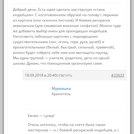
Добрый день. Есть идея сделать мастерскую «стань
индейцем». С изготовлением обручей на голову с перьями
из картона (или осенних листьев). И боевая раскраска
аквагримом (для смывания влажные салфетки). Можно туда
же добавить выбор имен для приходящих индейцев.
Наготовить побольше карточек с подходящими
существительными (лис, огонь, гора, рука, ручей) и
прилагательными (белый, быстрый, сильный, травяной),
можно будет собрать себе имя или вытащить наугад.
Мы едем группой — учителя, родители, дети из одной
школы. Думаю, что помощников организуем сами.
18.09.2018 в 20:40
#33633
ОТВЕТИТЬ
Мурмашка
Хранитель
Евчик — супер!
Очень хотелось, чтобы на слете была такая
мастерская — и с боевой раскраской индейцев, и с