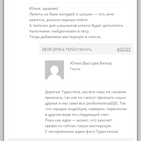
Юлия, здорово!
Лепить на базе желудей и шишек — это, мне
кажется, должно хорошо пойти.
А палочки для шашлыков можно будет дополнить
палочками, найденными в лесу.
Тогда добавляем мастерскую в список.
28.09.2018 в 16:52
#33725
ОТВЕТИТЬ
Юлия (Быстрая Белка)
Гость
Дорогие Туристята, мы все-таки не сможем
приехать, так как не смогут приехать наши
друзья и мы сами все разболелись((((((. Так
что городок индейцев, наверно, перенесем
в другом виде на следующий слет.
Пока как идея — может, кто захочет
провести сейчас такую мастерскую.
С нетерпением ждем фото Туристенка!