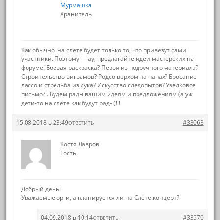
Мурмашка
Хранитель
Как обычно, на слёте будет только то, что привезут сами
участники. Поэтому — ау, предлагайте идеи мастерских на
форуме! Боевая раскраска? Перья из подручного материала?
Строительство вигвамов? Родео верхом на папах? Бросание
лассо и стрельба из лука? Искусство следопытов? Узелковое
письмо?.. Будем рады вашим идеям и предложениям (а уж
дети-то на слёте как будут рады)!!!
15.08.2018 в 23:49
#33063
ОТВЕТИТЬ
Костя Лавров
Гость
Добрый день!
Уважаемые орги, а планируется ли на Слёте концерт?
04.09.2018 в 10:14
#33570
ОТВЕТИТЬ