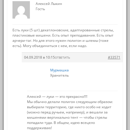
Алексей Лыкин
Гость
Есть луки (5 шт) декатлоновские, адаптированные стрелы,
пластиковые мишени. Есть опыт преподавания. Есть опыт
арчери-таг. Но для этого нужен полигон и шлемы (тоже
есть). Могу объединиться с кем, если надо.
04.09.2018 в 10:15
#33571
ОТВЕТИТЬ
Мурмашка
Хранитель
Алексей — луки — это прекрасно!!!!
Мы обычно делали полигон следующим образом:
выбирали территорию, где никто особо не ходит
(можно перед ручьем, например), и вешали за
мишенями вертикально тент — чтобы стрелы
попадали туда. В общем, идею всецело
поддерживаю!