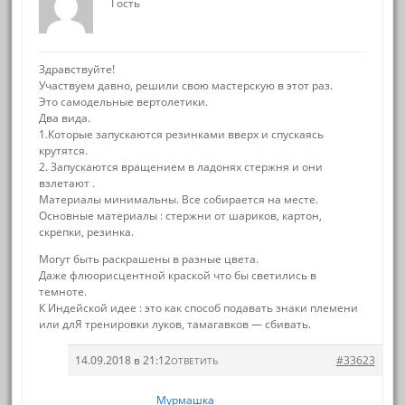
Гость
Здравствуйте!
Участвуем давно, решили свою мастерскую в этот раз.
Это самодельные вертолетики.
Два вида.
1.Которые запускаются резинками вверх и спускаясь
крутятся.
2. Запускаются вращением в ладонях стержня и они
взлетают .
Материалы минимальны. Все собирается на месте.
Основные материалы : стержни от шариков, картон,
скрепки, резинка.
Могут быть раскрашены в разные цвета.
Даже флюорисцентной краской что бы светились в
темноте.
К Индейской идее : это как способ подавать знаки племени
или длЯ тренировки луков, тамагавков — сбивать.
14.09.2018 в 21:12
#33623
ОТВЕТИТЬ
Мурмашка