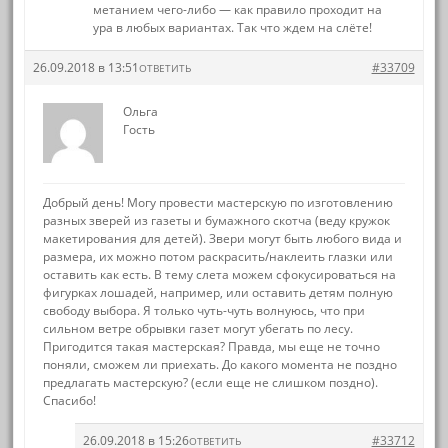
метанием чего-либо — как правило проходит на
ура в любых вариантах. Так что ждем на слёте!
26.09.2018 в 13:51
#33709
ОТВЕТИТЬ
Ольга
Гость
Добрый день! Могу провести мастерскую по изготовлению
разных зверей из газеты и бумажного скотча (веду кружок
макетирования для детей). Звери могут быть любого вида и
размера, их можно потом раскрасить/наклеить глазки или
оставить как есть. В тему слета можем сфокусироваться на
фигурках лошадей, например, или оставить детям полную
свободу выбора. Я только чуть-чуть волнуюсь, что при
сильном ветре обрывки газет могут убегать по лесу.
Пригодится такая мастерская? Правда, мы еще не точно
поняли, сможем ли приехать. До какого момента не поздно
предлагать мастерскую? (если еще не слишком поздно).
Спасибо!
26.09.2018 в 15:26
#33712
ОТВЕТИТЬ