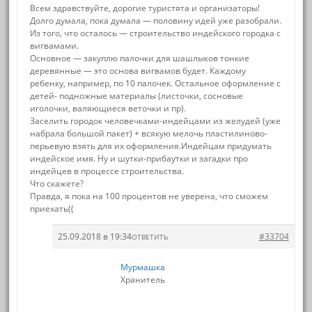
Всем здравствуйте, дорогие туристята и организаторы!
Долго думала, пока думала — половину идей уже разобрали.
Из того, что осталось — строительство индейского городка с
вигвамами.
Основное — закуплю палочки для шашлыков тонкие
деревянные — это основа вигвамов будет. Каждому
ребенку, например, по 10 палочек. Остальное оформление с
детей- подножные материалы (листочки, сосновые
иголочки, валяющиеся веточки и пр).
Заселить городок человечками-индейцами из желудей (уже
набрала большой пакет) + всякую мелочь пластилиново-
перьевую взять для их оформления.Индейцам придумать
индейское имя. Ну и шутки-прибаутки и загадки про
индейцев в процессе строительства.
Что скажете?
Правда, я пока на 100 процентов не уверена, что сможем
приехать((
25.09.2018 в 19:34
#33704
ОТВЕТИТЬ
Мурмашка
Хранитель