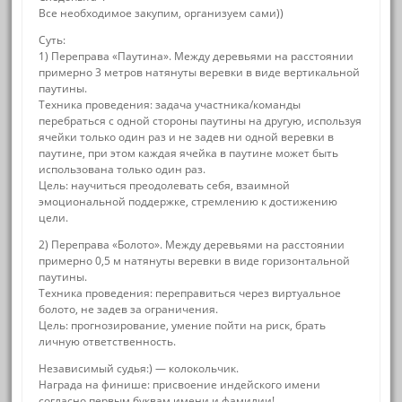
Все необходимое закупим, организуем сами))
Суть:
1) Переправа «Паутина». Между деревьями на расстоянии
примерно 3 метров натянуты веревки в виде вертикальной
паутины.
Техника проведения: задача участника/команды
перебраться с одной стороны паутины на другую, используя
ячейки только один раз и не задев ни одной веревки в
паутине, при этом каждая ячейка в паутине может быть
использована только один раз.
Цель: научиться преодолевать себя, взаимной
эмоциональной поддержке, стремлению к достижению
цели.
2) Переправа «Болото». Между деревьями на расстоянии
примерно 0,5 м натянуты веревки в виде горизонтальной
паутины.
Техника проведения: переправиться через виртуальное
болото, не задев за ограничения.
Цель: прогнозирование, умение пойти на риск, брать
личную ответственность.
Независимый судья:) — колокольчик.
Награда на финише: присвоение индейского имени
согласно первым буквам имени и фамилии!