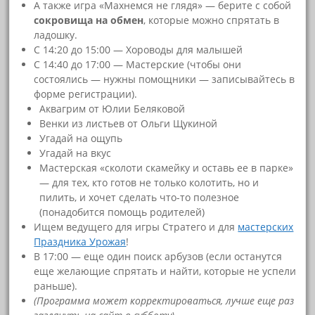
А также игра «Махнемся не глядя» — берите с собой
сокровища на обмен
, которые можно спрятать в
ладошку.
С 14:20 до 15:00 — Хороводы для малышей
С 14:40 до 17:00 — Мастерские (чтобы они
состоялись — нужны помощники — записывайтесь в
форме регистрации).
Аквагрим от Юлии Беляковой
Венки из листьев от Ольги Щукиной
Угадай на ощупь
Угадай на вкус
Мастерская «сколоти скамейку и оставь ее в парке»
— для тех, кто готов не только колотить, но и
пилить, и хочет сделать что-то полезное
(понадобится помощь родителей)
Ищем ведущего для игры Стратего и для
мастерских
Праздника Урожая
!
В 17:00 — еще один поиск арбузов (если останутся
еще желающие спрятать и найти, которые не успели
раньше).
(Программа может корректироваться, лучше еще раз