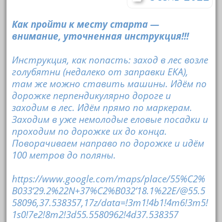
Как пройти к месту старта —
внимание, уточненная инструкция!!!
Инструкция, как попасть: заход в лес возле
голубятни (недалеко от заправки EKA),
там же можно ставить машины. Идём по
дорожке перпендикулярно дороге и
заходим в лес. Идём прямо по маркерам.
Заходим в уже немолодые еловые посадки и
проходим по дорожке их до конца.
Поворачиваем направо по дорожке и идём
100 метров до поляны.
https://www.google.com/maps/place/55%C2%
B033’29.2%22N+37%C2%B032’18.1%22E/@55.5
58096,37.538357,17z/data=!3m1!4b1!4m6!3m5!
1s0!7e2!8m2!3d55.5580962!4d37.538357