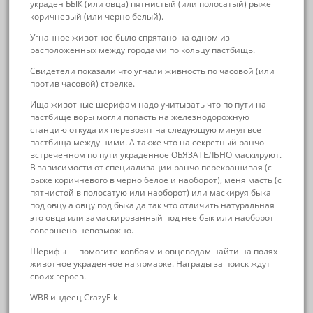
украден БЫК (или овца) пятнистый (или полосатый) рыже
коричневый (или черно белый).
Угнанное животное было спрятано на одном из
расположенных между городами по кольцу пастбищь.
Свидетели показали что угнали живность по часовой (или
против часовой) стрелке.
Ища животные шерифам надо учитывать что по пути на
пастбище воры могли попасть на железнодорожную
станцию откуда их перевозят на следующую минуя все
пастбища между ними. А также что на секретный ранчо
встреченном по пути украденное ОБЯЗАТЕЛЬНО маскируют.
В зависимости от специализации ранчо перекрашивая (с
рыже коричневого в черно белое и наоборот), меня масть (с
пятнистой в полосатую или наоборот) или маскируя быка
под овцу а овцу под быка да так что отличить натуральная
это овца или замаскированный под нее бык или наоборот
совершено невозможно.
Шерифы — помогите ковбоям и овцеводам найти на полях
животное украденное на ярмарке. Награды за поиск ждут
своих героев.
WBR индеец CrazyElk