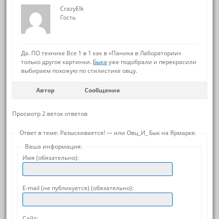
CrazyElk
Гость
Да. ПО технике Все 1 в 1 как в «Паника в Лаборатории»
только другое картинки.
Быка
уже подобрали и перекрасили
выбираем похожую по стилистике овцу.
Автор
Сообщения
Просмотр 2 веток ответов
Ответ в теме: Разыскивается! — или Овц_И_ Бык на Ярмарке.
Ваша информация:
Имя (обязательно):
E-mail (не публикуется) (обязательно):
Сайт: