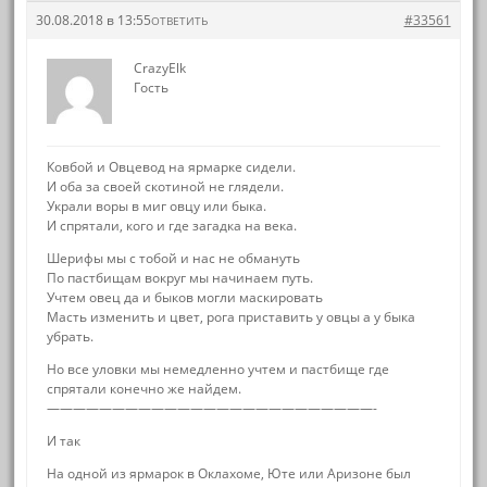
30.08.2018 в 13:55
#33561
ОТВЕТИТЬ
CrazyElk
Гость
Ковбой и Овцевод на ярмарке сидели.
И оба за своей скотиной не глядели.
Украли воры в миг овцу или быка.
И спрятали, кого и где загадка на века.
Шерифы мы с тобой и нас не обмануть
По пастбищам вокруг мы начинаем путь.
Учтем овец да и быков могли маскировать
Масть изменить и цвет, рога приставить у овцы а у быка
убрать.
Но все уловки мы немедленно учтем и пастбище где
спрятали конечно же найдем.
—————————————————————————-
И так
На одной из ярмарок в Оклахоме, Юте или Аризоне был