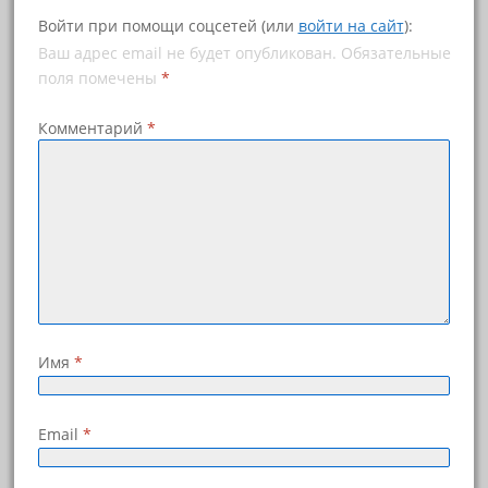
в
о
н
в
Войти при помощи соцсетей (или
войти на сайт
):
о
о
в
м
Ваш адрес email не будет опубликован.
Обязательные
о
о
м
к
поля помечены
*
о
н
к
е
н
)
Комментарий
*
е
)
Имя
*
Email
*