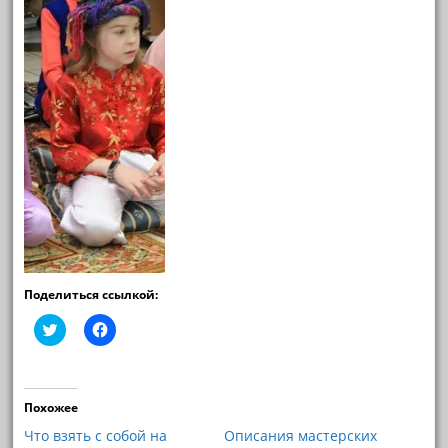
Поделиться ссылкой:
Н
Н
а
а
ж
ж
м
м
и
и
т
т
е
е
Похожее
,
,
ч
ч
Что взять с собой на
Описания мастерских
т
т