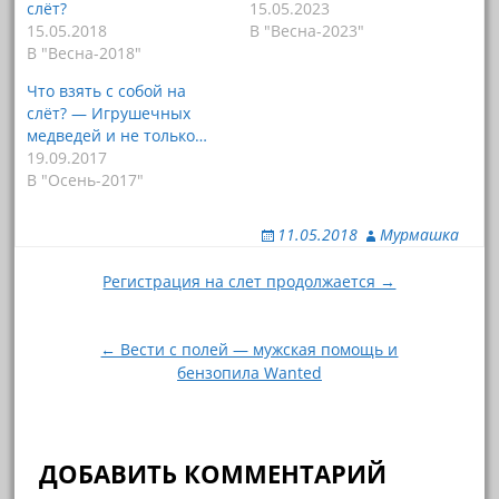
слёт?
15.05.2023
о
о
б
б
15.05.2018
В "Весна-2023"
ы
ы
В "Весна-2018"
п
о
о
т
д
к
Что взять с собой на
е
р
л
ы
слёт? — Игрушечных
и
т
медведей и не только…
т
ь
ь
н
19.09.2017
с
а
В "Осень-2017"
я
F
н
a
а
c
T
e
11.05.2018
Мурмашка
w
b
i
o
t
o
Навигация
Регистрация на слет продолжается →
t
k
e
(
по
r
О
(
т
О
к
записям
← Вести с полей — мужская помощь и
т
р
к
ы
бензопила Wanted
р
в
ы
а
в
е
а
т
е
с
т
я
ДОБАВИТЬ КОММЕНТАРИЙ
с
в
я
н