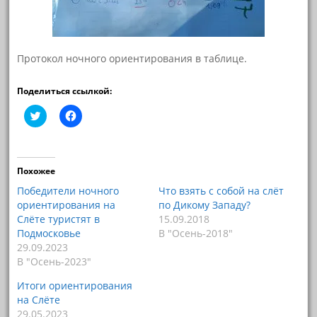
Протокол ночного ориентирования в таблице.
Поделиться ссылкой:
Н
Н
а
а
ж
ж
м
м
и
и
т
т
е
е
Похожее
,
,
ч
ч
Победители ночного
Что взять с собой на слёт
т
т
ориентирования на
по Дикому Западу?
о
о
б
б
Слёте туристят в
15.09.2018
ы
ы
Подмосковье
В "Осень-2018"
п
о
о
т
29.09.2023
д
к
В "Осень-2023"
е
р
л
ы
и
т
Итоги ориентирования
т
ь
ь
н
на Слёте
с
а
29.05.2023
я
F