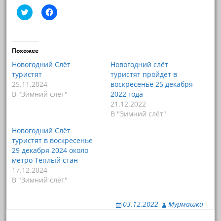
Н
Н
а
а
ж
ж
м
м
и
и
т
т
е
е
Похожее
,
,
ч
ч
Новогодний Слёт
Новогодний слёт
т
т
туристят
туристят пройдет в
о
о
б
б
25.11.2024
воскресенье 25 декабря
ы
ы
В "Зимний слёт"
2022 года
п
о
о
т
21.12.2022
д
к
е
р
В "Зимний слёт"
л
ы
и
т
Новогодний Слёт
т
ь
ь
н
туристят в воскресенье
с
а
29 декабря 2024 около
я
F
н
a
метро Тёплый стан
а
c
17.12.2024
T
e
w
b
В "Зимний слёт"
i
o
t
o
t
k
e
(
03.12.2022
Мурмашка
r
О
(
т