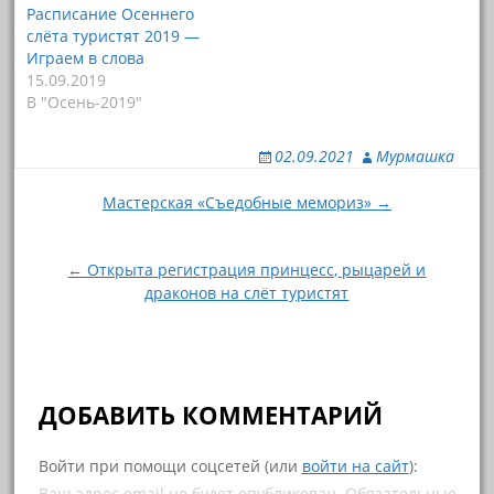
л
ы
Расписание Осеннего
и
т
слёта туристят 2019 —
т
ь
ь
н
Играем в слова
с
а
15.09.2019
я
F
н
a
В "Осень-2019"
а
c
T
e
w
b
i
o
02.09.2021
Мурмашка
t
o
t
k
Навигация
e
(
Мастерская «Съедобные мемориз» →
r
О
(
т
по
О
к
т
р
записям
← Открыта регистрация принцесс, рыцарей и
к
ы
р
в
драконов на слёт туристят
ы
а
в
е
а
т
е
с
т
я
с
в
я
н
в
о
ДОБАВИТЬ КОММЕНТАРИЙ
н
в
о
о
в
м
о
о
Войти при помощи соцсетей (или
войти на сайт
):
м
к
о
н
Ваш адрес email не будет опубликован.
Обязательные