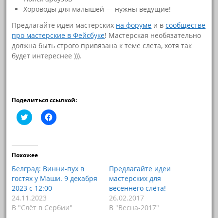
Хороводы для малышей — нужны ведущие!
Предлагайте идеи мастерских
на форуме
и в
сообществе
про мастерские в Фейсбуке
! Мастерская необязательно
должна быть строго привязана к теме слета, хотя так
будет интереснее ))).
Поделиться ссылкой:
Н
Н
а
а
ж
ж
м
м
и
и
т
т
е
е
Похожее
,
,
ч
ч
Белград: Винни-пух в
Предлагайте идеи
т
т
гостях у Маши. 9 декабря
мастерских для
о
о
б
б
2023 с 12:00
весеннего слёта!
ы
ы
24.11.2023
26.02.2017
п
о
о
т
В "Слёт в Сербии"
В "Весна-2017"
д
к
е
р