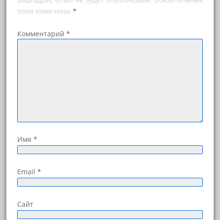
к
е
н
)
поля помечены
*
е
)
Комментарий
*
Имя
*
Email
*
Сайт