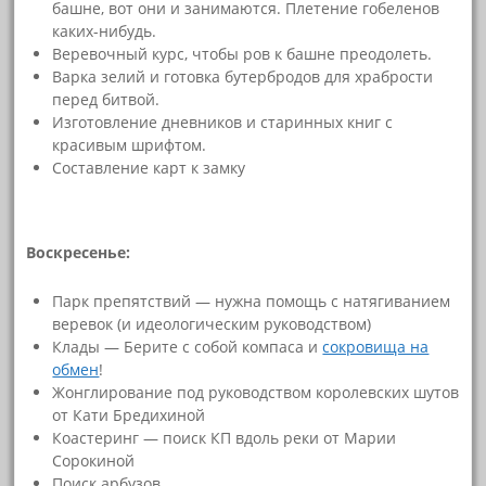
башне, вот они и занимаются. Плетение гобеленов
каких-нибудь.
Веревочный курс, чтобы ров к башне преодолеть.
Варка зелий и готовка бутербродов для храбрости
перед битвой.
Изготовление дневников и старинных книг с
красивым шрифтом.
Составление карт к замку
Воскресенье:
Парк препятствий — нужна помощь с натягиванием
веревок (и идеологическим руководством)
Клады — Берите с собой компаса и
сокровища на
обмен
!
Жонглирование под руководством королевских шутов
от Кати Бредихиной
Коастеринг — поиск КП вдоль реки от Марии
Сорокиной
Поиск арбузов