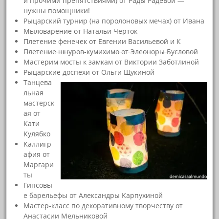
и прочими препятствиями) от Рады Радевой —
нужны помощники!
Рыцарский турнир (на поролоновых мечах) от Ивана
Мыловарение от Натальи Черток
Плетение фенечек от Евгении Васильевой и К
Плетение шнуров-кумихимо от Элеоноры Бусловой
Мастерим мосты к замкам от Виктории Заботлиной
Рыцарские доспехи от Ольги Щукиной
Танцева
льная
мастерск
ая от
Кати
Кулябко
Каллигр
афия от
Маргари
ты
Гипсовы
е барельефы от Александры Карпухиной
Мастер-класс по декоративному творчеству от
Анастасии Мельниковой