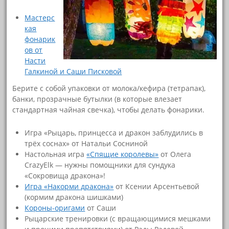
Мастерс
кая
фонарик
ов от
Насти
Галкиной и Саши Писковой
Берите с собой упаковки от молока/кефира (тетрапак),
банки, прозрачные бутылки (в которые влезает
стандартная чайная свечка), чтобы делать фонарики.
Игра «Рыцарь, принцесса и дракон заблудились в
трёх соснах» от Натальи Сосниной
Настольная игра
«Спящие королевы»
от Олега
CrazyElk — нужны помощники для сундука
«Сокровища дракона»!
Игра «Накорми дракона»
от Ксении Арсентьевой
(кормим дракона шишками)
Короны-оригами
от Саши
Рыцарские тренировки (с вращающимися мешками