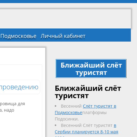
в Подмосковье
Личный кабинет
Ближайший слёт
туристят
 проведению
Ближайший слёт
туристят
кровища для
Весенний
Слёт туристят в
а, надо
Подмосковье
платформы
Подосинки.
Весенний Слёт туристят
в
Сербии планируется 8-10 мая