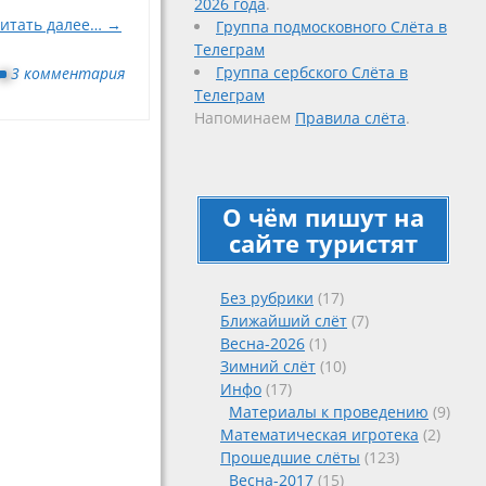
2026 года
.
итать далее… →
Группа подмосковного Слёта в
Телеграм
Группа сербского Слёта в
3 комментария
Телеграм
Напоминаем
Правила слёта
.
О чём пишут на
сайте туристят
Без рубрики
(17)
Ближайший слёт
(7)
Весна-2026
(1)
Зимний слёт
(10)
Инфо
(17)
Материалы к проведению
(9)
Математическая игротека
(2)
Прошедшие слёты
(123)
Весна-2017
(15)