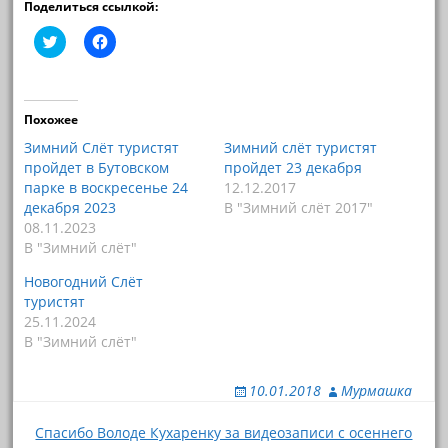
Поделиться ссылкой:
Н
Н
а
а
ж
ж
м
м
и
и
т
т
е
е
Похожее
,
,
ч
ч
Зимний Слёт туристят
Зимний слёт туристят
т
т
пройдет в Бутовском
пройдет 23 декабря
о
о
б
б
парке в воскресенье 24
12.12.2017
ы
ы
декабря 2023
В "Зимний слёт 2017"
п
о
о
т
08.11.2023
д
к
В "Зимний слёт"
е
р
л
ы
и
т
Новогодний Слёт
т
ь
ь
н
туристят
с
а
25.11.2024
я
F
н
a
В "Зимний слёт"
а
c
T
e
w
b
i
o
10.01.2018
Мурмашка
t
o
t
k
Навигация
e
(
Спасибо Володе Кухаренку за видеозаписи с осеннего
r
О