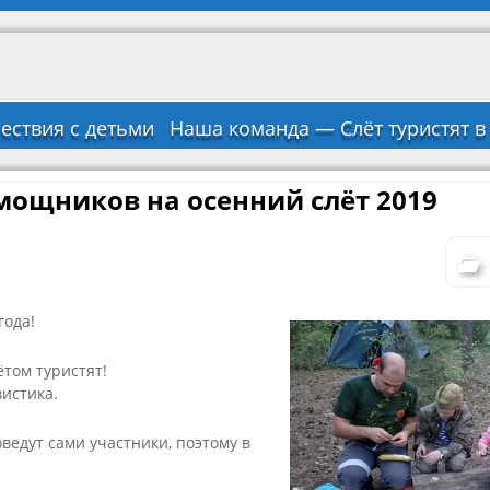
ествия с детьми
Наша команда — Слёт туристят 
мощников на осенний слёт 2019
года!
том туристят!
истика.
ведут сами участники, поэтому в