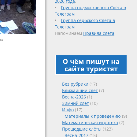
2026 года
.
Группа подмосковного Слёта в
Телеграм
Группа сербского Слёта в
Телеграм
Напоминаем
Правила слёта
.
та
О чём пишут на
сайте туристят
Без рубрики
(17)
Ближайший слёт
(7)
Весна-2026
(1)
Зимний слёт
(10)
Инфо
(17)
Материалы к проведению
(9)
Математическая игротека
(2)
Прошедшие слёты
(123)
Весна-2017
(15)