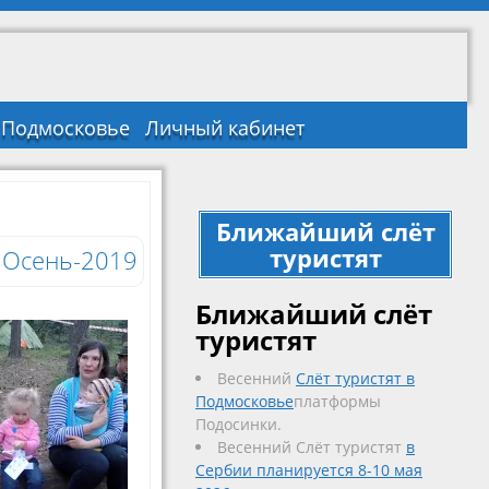
в Подмосковье
Личный кабинет
Ближайший слёт
туристят
Осень-2019
Ближайший слёт
туристят
Весенний
Слёт туристят в
Подмосковье
платформы
Подосинки.
Весенний Слёт туристят
в
Сербии планируется 8-10 мая