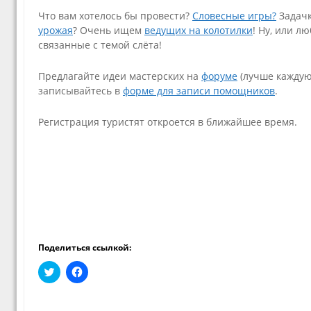
Что вам хотелось бы провести?
Словесные игры?
Задачк
урожая
? Очень ищем
ведущих на колотилки
! Ну, или 
связанные с темой слёта!
Предлагайте идеи мастерских на
форуме
(лучше каждую
записывайтесь в
форме для записи помощников
.
Регистрация туристят откроется в ближайшее время.
Поделиться ссылкой:
Н
Н
а
а
ж
ж
м
м
и
и